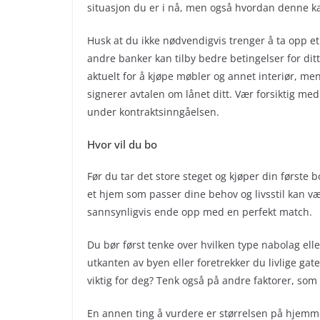
situasjon du er i nå, men også hvordan denne ka
Husk at du ikke nødvendigvis trenger å ta opp e
andre banker kan tilby bedre betingelser for ditt
aktuelt for å kjøpe møbler og annet interiør, m
signerer avtalen om lånet ditt. Vær forsiktig med
under kontraktsinngåelsen.
Hvor vil du bo
Før du tar det store steget og kjøper din første b
et hjem som passer dine behov og livsstil kan v
sannsynligvis ende opp med en perfekt match.
Du bør først tenke over hvilken type nabolag elle
utkanten av byen eller foretrekker du livlige gat
viktig for deg? Tenk også på andre faktorer, som
En annen ting å vurdere er størrelsen på hjemmet