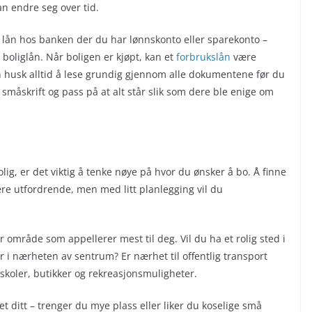
n endre seg over tid.
t lån hos banken der du har lønnskonto eller sparekonto –
 boliglån. Når boligen er kjøpt, kan et
forbrukslån
være
en husk alltid å lese grundig gjennom alle dokumentene før du
 småskrift og pass på at alt står slik som dere ble enige om
olig, er det viktig å tenke nøye på hvor du ønsker å bo. Å finne
ære utfordrende, men med litt planlegging vil du
r område som appellerer mest til deg. Vil du ha et rolig sted i
er i nærheten av sentrum? Er nærhet til offentlig transport
 skoler, butikker og rekreasjonsmuligheter.
 ditt – trenger du mye plass eller liker du koselige små