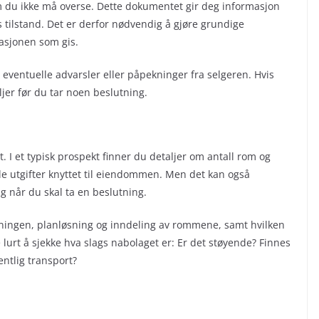
om du ikke må overse. Dette dokumentet gir deg informasjon
tilstand. Det er derfor nødvendig å gjøre grundige
asjonen som gis.
ventuelle advarsler eller påpekninger fra selgeren. Hvis
ljer før du tar noen beslutning.
. I et typisk prospekt finner du detaljer om antall rom og
le utgifter knyttet til eiendommen. Men det kan også
 når du skal ta en beslutning.
ningen, planløsning og inndeling av rommene, samt hvilken
urt å sjekke hva slags nabolaget er: Er det støyende? Finnes
fentlig transport?