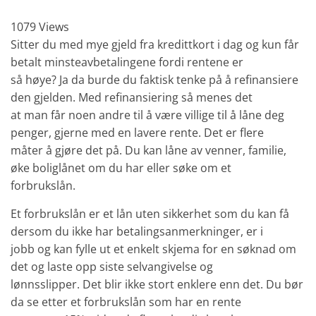
1079 Views
Sitter du med mye gjeld fra kredittkort i dag og kun får
betalt minsteavbetalingene fordi rentene er
så høye? Ja da burde du faktisk tenke på å refinansiere
den gjelden. Med refinansiering så menes det
at man får noen andre til å være villige til å låne deg
penger, gjerne med en lavere rente. Det er flere
måter å gjøre det på. Du kan låne av venner, familie,
øke boliglånet om du har eller søke om et
forbrukslån.
Et forbrukslån er et lån uten sikkerhet som du kan få
dersom du ikke har betalingsanmerkninger, er i
jobb og kan fylle ut et enkelt skjema for en søknad om
det og laste opp siste selvangivelse og
lønnsslipper. Det blir ikke stort enklere enn det. Du bør
da se etter et forbrukslån som har en rente