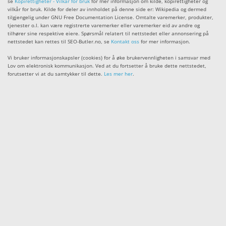
se
Kopirettigheter - Vilkår for bruk
for mer informasjon om kilde, kopirettigheter og
vilkår for bruk. Kilde for deler av innholdet på denne side er: Wikipedia og dermed
tilgjengelig under GNU Free Documentation License. Omtalte varemerker, produkter,
tjenester o.l. kan være registrerte varemerker eller varemerker eid av andre og
tilhører sine respektive eiere. Spørsmål relatert til nettstedet eller annonsering på
nettstedet kan rettes til SEO-Butler.no, se
Kontakt oss
for mer informasjon.
Vi bruker informasjonskapsler (cookies) for å øke brukervennligheten i samsvar med
Lov om elektronisk kommunikasjon. Ved at du fortsetter å bruke dette nettstedet,
forutsetter vi at du samtykker til dette.
Les mer her
.