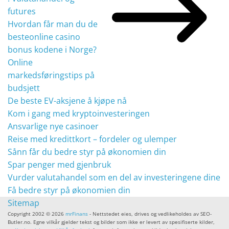
futures
Hvordan får man du de
besteonline casino
bonus kodene i Norge?
Online
markedsføringstips på
budsjett
De beste EV-aksjene å kjøpe nå
Kom i gang med kryptoinvesteringen
Ansvarlige nye casinoer
Reise med kredittkort – fordeler og ulemper
Sånn får du bedre styr på økonomien din
Spar penger med gjenbruk
Vurder valutahandel som en del av investeringene dine
Få bedre styr på økonomien din
Sitemap
Copyright 2002 © 2026
mrFinans
- Nettstedet eies, drives og vedlikeholdes av SEO-
Butler.no. Egne vilkår gjelder tekst og bilder som ikke er levert av spesifiserte kilder,