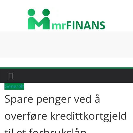
Skip
to
content
Generelt
Spare penger ved å
overføre kredittkortgjeld
til et forbrukslån