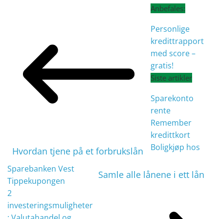
Anbefales:
Personlige
kredittrapport
med score –
gratis!
Siste artikler
Sparekonto
rente
Remember
kredittkort
Boligkjøp hos
Hvordan tjene på et forbrukslån
Sparebanken Vest
Samle alle lånene i ett lån
Tippekupongen
2
investeringsmuligheter
: Valutahandel og