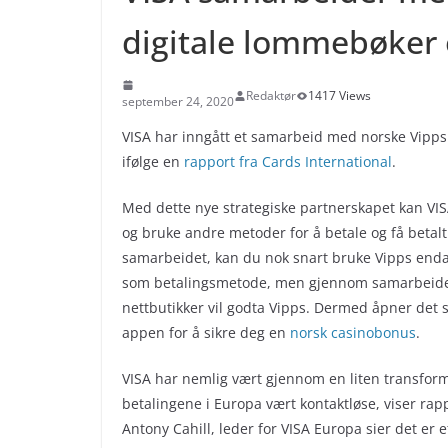
digitale lommebøker 
Redaktør
1417 Views
september 24, 2020
VISA har inngått et samarbeid med norske Vipps 
ifølge en
rapport fra Cards International
.
Med dette nye strategiske partnerskapet kan VIS
og bruke andre metoder for å betale og få bet
samarbeidet, kan du nok snart bruke Vipps enda 
som betalingsmetode, men gjennom samarbeidet 
nettbutikker vil godta Vipps. Dermed åpner det s
appen for å sikre deg en
norsk casinobonus
.
VISA har nemlig vært gjennom en liten transform
betalingene i Europa vært kontaktløse, viser rap
Antony Cahill, leder for VISA Europa sier det er 